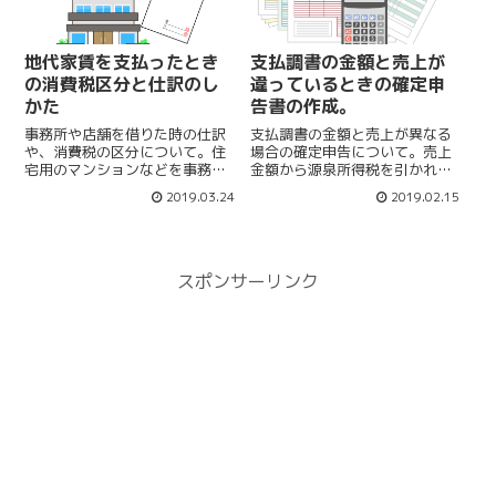
地代家賃を支払ったとき
支払調書の金額と売上が
の消費税区分と仕訳のし
違っているときの確定申
かた
告書の作成。
事務所や店舗を借りた時の仕訳
支払調書の金額と売上が異なる
や、消費税の区分について。住
場合の確定申告について。売上
宅用のマンションなどを事務所
金額から源泉所得税を引かれて
として利用している場合の注意
入金された場合の仕訳につい
2019.03.24
2019.02.15
点。駐車場を借りているときの
て。源泉所得税を引かれた後の
消費税の区分。イベントなどで
所得税の還付や納税時の仕訳に
短期的に借りた更地の消費税区
ついて。
分について。礼金や敷金を支払
ったときの仕訳や消費税の区
スポンサーリンク
分。