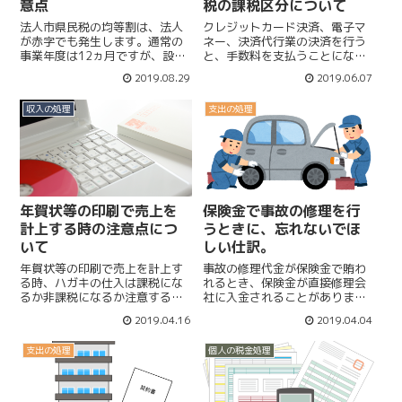
意点
税の課税区分について
法人市県民税の均等割は、法人
クレジットカード決済、電子マ
が赤字でも発生します。通常の
ネー、決済代行業の決済を行う
事業年度は12ヵ月ですが、設立
と、手数料を支払うことになり
期や解散、移転などで事業年度
ます。この手数料は、経費にな
2019.08.29
2019.06.07
が12か月無い場合は月割で計算
るのですが消費税が課税か非課
を行います。移転を行った時
税か相手先で異なるので注意が
収入の処理
支出の処理
は、それぞれの市に事業所があ
必要です。手数料の補助のある
った期間に応じて均等割を月割
場合の消費税の課税区分に注意
計算します。
です。
年賀状等の印刷で売上を
保険金で事故の修理を行
計上する時の注意点につ
うときに、忘れないでほ
いて
しい仕訳。
年賀状等の印刷で売上を計上す
事故の修理代金が保険金で賄わ
る時、ハガキの仕入は課税にな
れるとき、保険金が直接修理会
るか非課税になるか注意する必
社に入金されることがありま
要があります。売上を計上時に
す。こんな時は、なにも仕訳を
2019.04.16
2019.04.04
は、ハガキ代を含めて課税売上
しないこともありますが、した
になるかどうか。郵便局からと
ほうが消費税の納付時にお得に
支出の処理
個人の税金処理
金券ショップなどから仕入れる
なることがあります。免責があ
ハガキ代の課税区分について。
る場合の仕訳について。